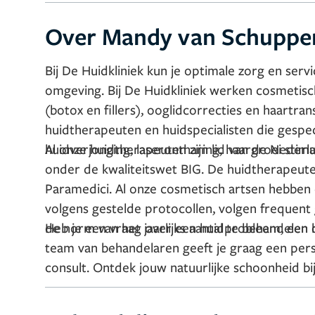
Over Mandy van Schuppe
Bij De Huidkliniek kun je optimale zorg en servi
omgeving. Bij De Huidkliniek werken cosmetisch 
(botox en fillers), ooglidcorrecties en haartr
huidtherapeuten en huidspecialisten die gespeci
huidverjonging, laserontharing, haargroei stim
Al onze huidtherapeuten zijn lid van de Neder
onder de kwaliteitswet BIG. De huidtherapeuten 
Paramedici. Al onze cosmetisch artsen hebben
volgens gestelde protocollen, volgen frequent
de norm van het jaarlijks aantal te behandelen c
Heb je een vraag over een huidprobleem, een 
team van behandelaren geeft je graag een perso
consult. Ontdek jouw natuurlijke schoonheid bij