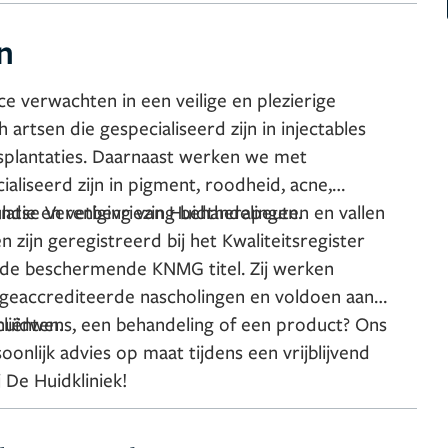
n
ce verwachten in een veilige en plezierige
artsen die gespecialiseerd zijn in injectables
ansplantaties. Daarnaast werken we met
aliseerd zijn in pigment, roodheid, acne,
ulatie en vetbevriezing behandelingen.
landse Vereniging van Huidtherapeuten en vallen
zijn geregistreerd bij het Kwaliteitsregister
 de beschermende KNMG titel. Zij werken
 geaccrediteerde nascholingen en voldoen aan
liënten.
huidwens, een behandeling of een product? Ons
onlijk advies op maat tijdens een vrijblijvend
 De Huidkliniek!