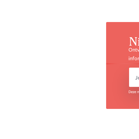
N
Ontv
info
e
Deze n