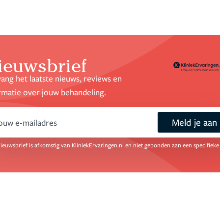
ieuwsbrief
ang het laatste nieuws, reviews en
rmatie over jouw behandeling.
Meld je aan
mail
ieuwsbrief is afkomstig van KliniekErvaringen.nl en niet gebonden aan een specifieke 