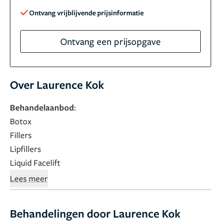
Ontvang vrijblijvende prijsinformatie
Ontvang een prijsopgave
Over Laurence Kok
Behandelaanbod
:
Botox
Fillers
Lipfillers
Liquid Facelift
Radiesse
Overige behandelingen
Lees meer
Behandelingen door Laurence Kok