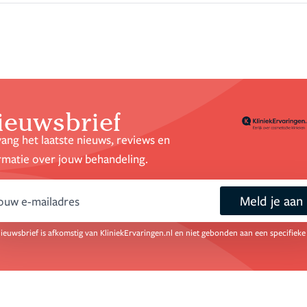
ieuwsbrief
ang het laatste nieuws, reviews en
rmatie over jouw behandeling.
Meld je aan
mail
ieuwsbrief is afkomstig van KliniekErvaringen.nl en niet gebonden aan een specifieke 