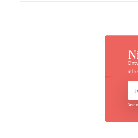
N
Ontv
info
e
Deze n