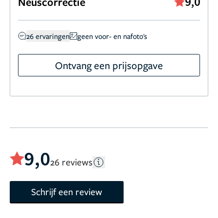
9,0
Neuscorrectie
Reconstructive Surgery.
Sinds 2009 is professor Nolst
Trenité werkzaam bij Bergman Clinics.
26 ervaringen
geen voor- en nafoto's
Ontvang een prijsopgave
9,0
26 reviews
Schrijf een review