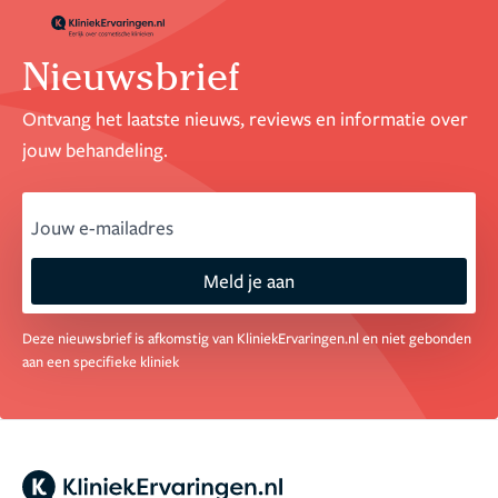
Ik kan het iedereen aanraden die eenzelfde operatie
overweegt.
Mijn levenslange dank voor prof. Nolst
Trenite!
Nieuwsbrief
Ontvang het laatste nieuws, reviews en informatie over
jouw behandeling.
email
Meld je aan
Deze nieuwsbrief is afkomstig van KliniekErvaringen.nl en niet gebonden
aan een specifieke kliniek