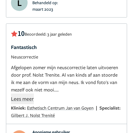
L
Behandeld op:
maart 2023
10
Beoordeeld: 3 jaar geleden
Fantastisch
Neuscorrectie
Afgelopen zomer mijn neuscorrectie laten uitvoeren
door prof. Nolst Trenite. Al van kinds af aan stoorde
ik me aan de vorm van mijn neus. Ik vond foto's van
mezelf ook niet mooi.
Jarenlang ben ik op zoek geweest naar de beste arts.
Lees meer
Uiteindelijk kwam ik via via bij prof. Nolst Trenite
|
Kliniek:
Esthetisch Centrum Jan van Goyen
Specialist:
terecht. Iemand in mijn directe omgeving had een
Gilbert J. Nolst Trenité
neuscorrectie laten uitvoeren bij hem en was er zeer
over te spreken.
Anonieme gebruiker