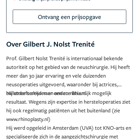
Ontvang een prijsopgave
Over Gilbert J. Nolst Trenité
Prof. Gilbert Nolst Trenité is internationaal bekende
autoriteit op het gebied van de neuschirurgie. Hij heeft
meer dan 30 jaar ervaring en vele duizenden
neusoperaties uitgevoerd, waaronder bij actrices,
balletdanseressen en andere BNers.
Hij streeft altijd naar een zo natuurlijk mogelijk
resultaat. Wegens zijn expertise in hersteloperaties ziet
hij ook regelmatig patiënten uit het buitenland (zie
www.rhinoplasty.nl)
Hij werd opgeleid in Amsterdam (UVA) tot KNO-arts en
specialiseerde zich in de aangezichtschirurgie met