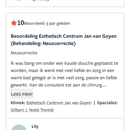
Mijn dank ,ook aan het team en zijn lieve
assistente.Wat een toppers!
10
Beoordeeld: 3 jaar geleden
Beoordeling Esthetisch Centrum Jan van Goyen
(Behandeling: Neuscorrectie)
Neuscorrectie
Ik was bang om onder een koude douche geplaatst te
worden, maar ik werd met veel liefde en zorg in een
warm bad gelegd: er is met veel zorg, passie en liefde
gewerkt. Van de consulent tot aan de chirurg.
Ontzettend tevreden en heel dankbaar voor een
Lees meer
tweede kans in het leven door deze ingreep!
|
Kliniek:
Esthetisch Centrum Jan van Goyen
Specialist:
Gilbert J. Nolst Trenité
Lily