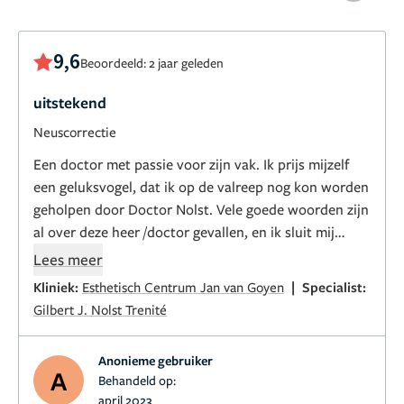
9,6
Beoordeeld: 2 jaar geleden
uitstekend
Neuscorrectie
Een doctor met passie voor zijn vak. Ik prijs mijzelf
een geluksvogel, dat ik op de valreep nog kon worden
geholpen door Doctor Nolst. Vele goede woorden zijn
al over deze heer /doctor gevallen, en ik sluit mij
volledig aan bij deze goede woorden.
Lees meer
|
Kliniek:
Esthetisch Centrum Jan van Goyen
Specialist:
Ik heb mij na de operatie lichamelijk 4 weken beter
Gilbert J. Nolst Trenité
gevoeld dan anders. DIt was een vreemde maar zeer
prettige gewaarwording. Emotioneel was het een
Anonieme gebruiker
rollercoaster en groot avontuur. Geen spijt van dit
A
Behandeld op:
alles.
april 2023