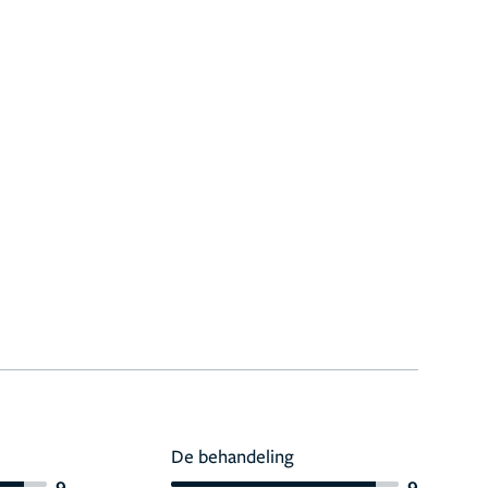
De behandeling
9
9