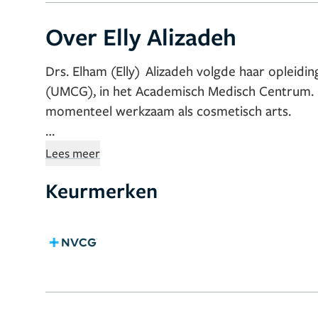
Over Elly Alizadeh
Drs. Elham (Elly) Alizadeh volgde haar opleidin
(UMCG), in het Academisch Medisch Centrum. Na
momenteel werkzaam als cosmetisch arts.
Lees meer
Keurmerken
Als cosmetisch arts is zij gespecialiseerd in he
Restylane/Botox/Radiesse/Teosyal/Juvederm) e
behandelingen met Botox (tegen overmatig zwe
laser behandelingen.
Haar deskundigheid en es
natuurlijk resultaat te verkrijgen. Haar ervar
uitstraling willen, maar het moet er wel natuurli