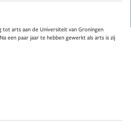
g tot arts aan de Universiteit van Groningen
 een paar jaar te hebben gewerkt als arts is zij
t gebruik van diverse injectables (onder andere
n speciale medische en cosmetische
ten/hoofdpijn en migraine/ behandeling) en
thetisch oog wendt zij aan om een goed
ing is dat vrouwen én mannen een mooie jonge
jk uitzien.