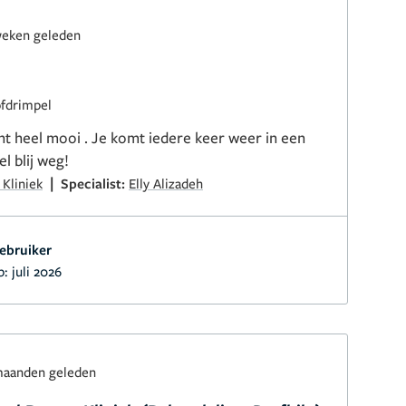
weken geleden
ofdrimpel
cht heel mooi . Je komt iedere keer weer in een
l blij weg!
|
 Kliniek
Specialist:
Elly Alizadeh
ebruiker
p:
juli 2026
maanden geleden