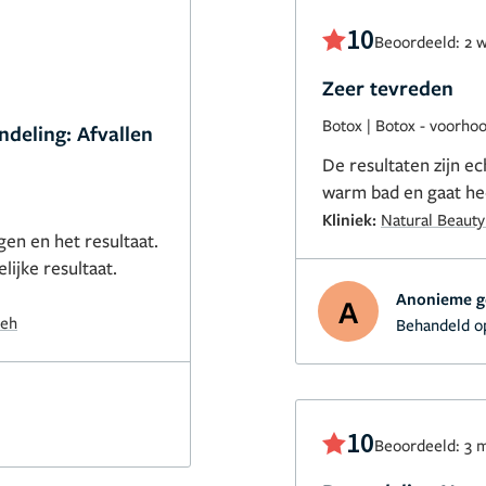
10
Beoordeeld: 2 
Zeer tevreden
Botox
|
Botox - voorho
ndeling: Afvallen
De resultaten zijn e
warm bad en gaat hee
Kliniek:
Natural Beauty
en en het resultaat.
ijke resultaat.
Anonieme g
A
deh
Behandeld o
10
Beoordeeld: 3 