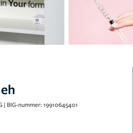
deh
G
|
BIG-nummer:
19910645401