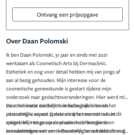
Ontvang een prijsopgave
Over Daan Polomski
Ik ben Daan Polomski, 31 jaar en sinds mei 2021
werkzaam als Cosmetisch Arts bij Dermaclinic.
Esthetiek en oog voor detail hebben mij van jongs af
aan al bezig gehouden. Mijn interesse voor de
cosmetische geneeskunde is gestart tijdens mijn
onderzoek naar geslachtsveranderingen. Hier werd mij
voor het eerst duidelijk hoe belangrijk iemands
De combinatie van het technische handelen en het
uitstraling is en wat jij daar als arts voor rol in kunt
persoonlijke aspect spreken mij het meeste aan in dit
spelen. Mijn stage op de plastische chirurgie en
vakgebied. Het proces om samen de betekenis en
brandwondencentrum in Beverwijk benadrukte dit nog
verwachtingen van een behandeling te ontdekken en dit