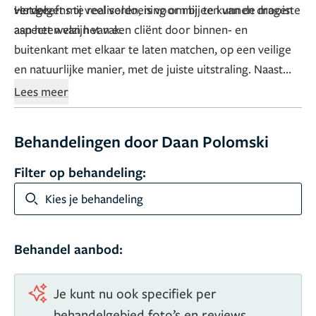
verder.
vervolgens te realiseren, is voor mij een van de mooiste
Het geeft mij veel voldoening om bij te kunnen dragen
aspecten van het vak.
aan het welzijn van een cliënt door binnen- en
buitenkant met elkaar te laten matchen, op een veilige
en natuurlijke manier, met de juiste uitstraling. Naast
het zijn van arts vaar ik rondvaartboten door de
Lees meer
grachten van Amsterdam en geef ik advies over
klassieke auto’s en horloges.
Behandelingen door Daan Polomski
Filter op behandeling:
Kies je behandeling
Behandel aanbod:
Je kunt nu ook specifiek per
behandelgebied foto’s en reviews