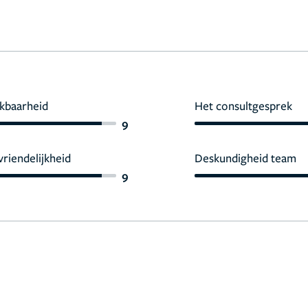
kbaarheid
Het consultgesprek
9
vriendelijkheid
Deskundigheid team
9