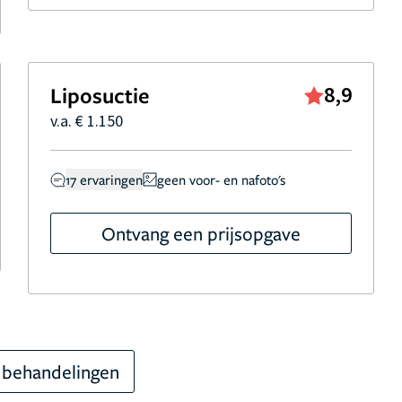
Liposuctie
8,9
v.a. € 1.150
17 ervaringen
geen voor- en nafoto's
Ontvang een prijsopgave
 behandelingen