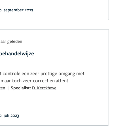
p:
september 2023
jaar geleden
behandelwijze
et controle een zeer prettige omgang met
 maar toch zeer correct en attent.
|
ven
Specialist:
D. Kerckhove
p:
juli 2023