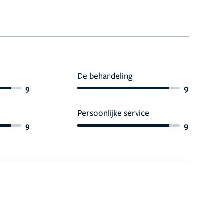
De behandeling
9
9
Persoonlijke service
9
9