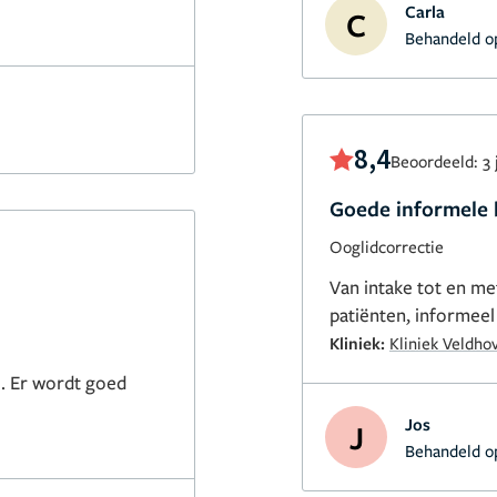
Carla
C
Behandeld o
8,4
Beoordeeld: 3 
Goede informele 
Ooglidcorrectie
Van intake tot en m
patiënten, informeel
Kliniek:
Kliniek Veldho
l. Er wordt goed
Jos
J
Behandeld o