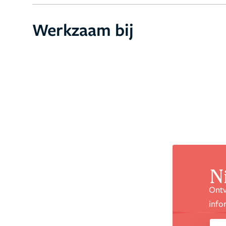
Werkzaam bij
N
Ontv
info