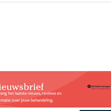
ieuwsbrief
ang het laatste nieuws, reviews en
rmatie over jouw behandeling.