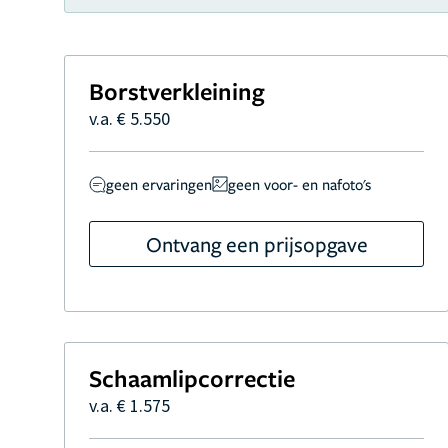
Borstverkleining
v.a. € 5.550
geen ervaringen
geen voor- en nafoto's
Ontvang een prijsopgave
Schaamlipcorrectie
v.a. € 1.575