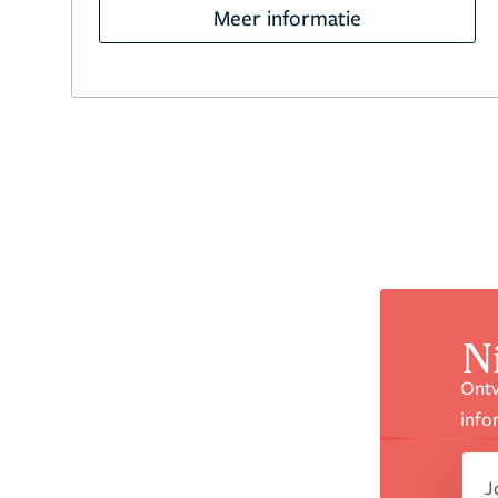
Meer informatie
N
Ontv
info