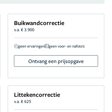
Buikwandcorrectie
v.a. € 3.900
geen ervaringen
geen voor- en nafoto's
Ontvang een prijsopgave
Littekencorrectie
v.a. € 625