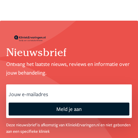
87 reviews
Nieuwsbrief
Ontvang het laatste nieuws, reviews en informatie over
jouw behandeling.
email
Meld je aan
Deze nieuwsbrief is afkomstig van KliniekErvaringen.nl en niet gebonden
aan een specifieke kliniek