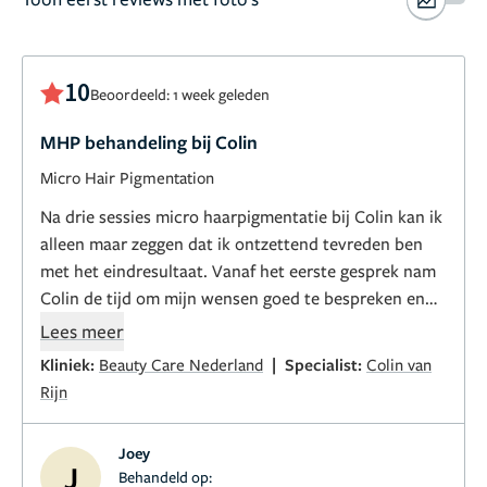
10
Beoordeeld: 1 week geleden
MHP behandeling bij Colin
Micro Hair Pigmentation
Na drie sessies micro haarpigmentatie bij Colin kan ik
alleen maar zeggen dat ik ontzettend tevreden ben
met het eindresultaat. Vanaf het eerste gesprek nam
Colin de tijd om mijn wensen goed te bespreken en
gaf hij eerlijk advies over wat het mooiste en meest
Lees meer
natuurlijke resultaat zou opleveren.
|
Kliniek:
Beauty Care Nederland
Specialist:
Colin van
Rijn
Tijdens alle drie de sessies werkte hij zeer nauwkeurig
en professioneel. Het resultaat ziet er ontzettend
Joey
natuurlijk uit en sluit perfect aan bij mijn eigen
J
Behandeld op: