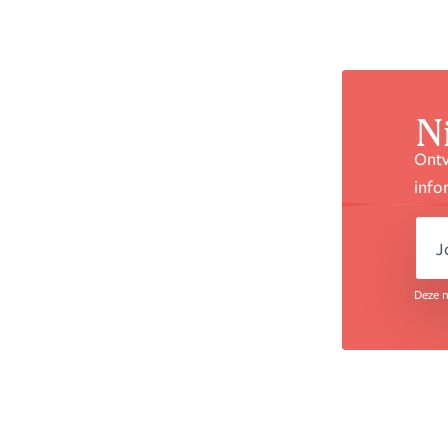
N
Ontv
info
e
Deze n