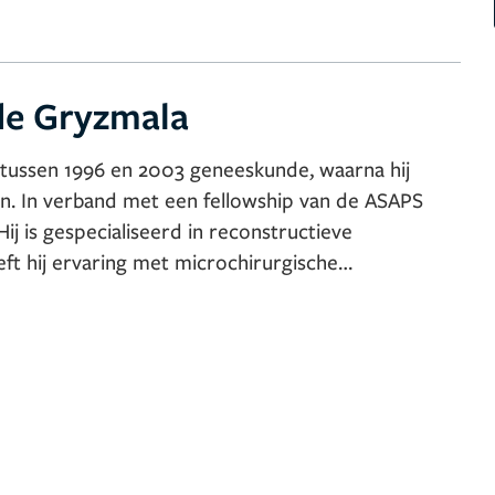
de Gryzmala
 tussen 1996 en 2003 geneeskunde, waarna hij
ken. In verband met een fellowship van de ASAPS
ij is gespecialiseerd in reconstructieve
ft hij ervaring met microchirurgische
n reconstructies middels prothesen.
lastische chirurgie (NVPC) en de duitse
.
rland en sindsdien verbonden aan VieCuri en