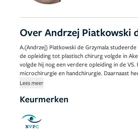
Over Andrzej Piatkowski 
A.(Andrzej) Piatkowski de Grzymala studeerde
de opleiding tot plastisch chirurg volgde in A
volgde hij nog een verdere opleiding in de VS. H
microchirurgie en handchirurgie. Daarnaast hee
borstreconstructie technieken zoals de DIEP e
Lees meer
Hij is lid van de nederlandse vereniging voor p
Keurmerken
vereniging voor plastische chirurgie (DGPRAC)
Dr. Piatkowski is sinds 2011 werkzaam in Nede
VieCuriVitaal