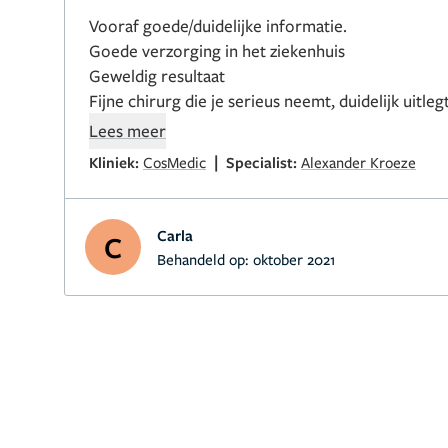
Vooraf goede/duidelijke informatie.
Goede verzorging in het ziekenhuis
Geweldig resultaat
Fijne chirurg die je serieus neemt, duidelijk uitleg
doen. Iemand bij wie ik me op mijn gemak voelde. Hij neemt ook alle
Lees meer
tijd voor je.
|
Kliniek:
CosMedic
Specialist:
Alexander Kroeze
Ik heb daarna ook nog een armlift en borstlift d
laten doen. Ook hierover zeer tevreden.
Zelfs mij
dat ik toch wel een zeer kundige plastisch chirurg 
Carla
C
zo’n mooie littekens gezien.
Behandeld op:
oktober 2021