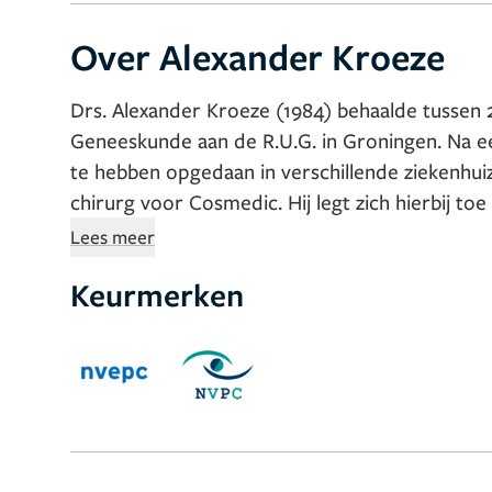
Over Alexander Kroeze
Drs. Alexander Kroeze (1984) behaalde tussen
Geneeskunde aan de R.U.G. in Groningen. Na een
te hebben opgedaan in verschillende ziekenhuiz
chirurg voor Cosmedic. Hij legt zich hierbij to
het lichaam. Vooral bij patiënten die zijn afgeva
Lees meer
chirurgie (maagverkleinig of omleiding).
Keurmerken