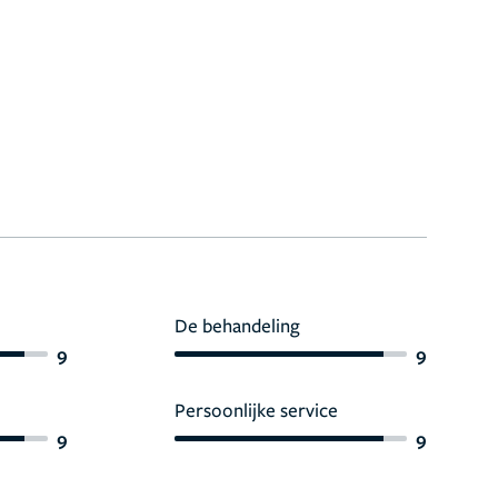
De behandeling
9
9
Persoonlijke service
9
9