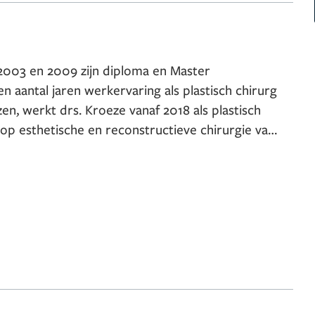
 2003 en 2009 zijn diploma en Master
 aantal jaren werkervaring als plastisch chirurg
en, werkt drs. Kroeze vanaf 2018 als plastisch
e op esthetische en reconstructieve chirurgie van
llen door lifestyle-change of bariatrische-