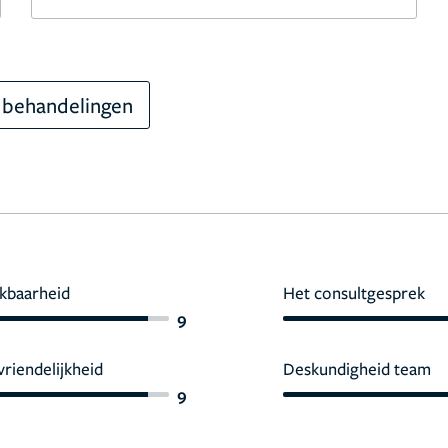
 behandelingen
kbaarheid
Het consultgesprek
9
vriendelijkheid
Deskundigheid team
9