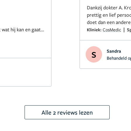
Dankzij dokter A. Kro
prettig en lief perso
doet dan een andere 
t wat hij kan en gaat
|
Kliniek:
CosMedic
Sp
oor dokter Kroeze
Sandra
S
Behandeld o
n fysiotherapeut zei
had, hij had zelden
Alle 2 reviews lezen