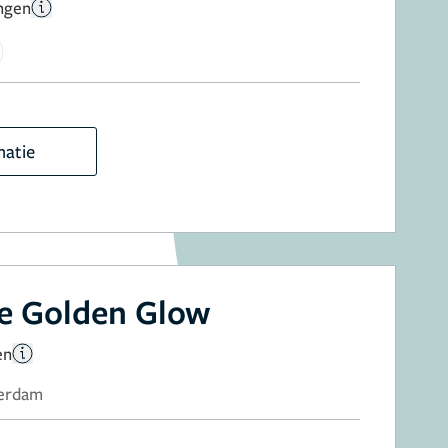
ngen
matie
he Golden Glow
en
terdam