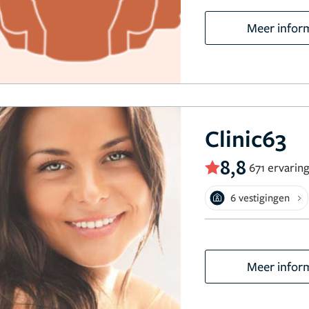
Meer infor
Clinic63
8,8
671 ervarin
6 vestigingen
Meer infor