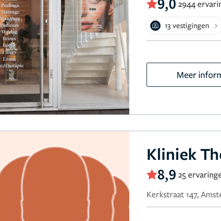
9,0
2944 ervari
13 vestigingen
Meer infor
Kliniek T
8,9
25 ervaring
Kerkstraat 147, Ams