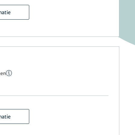
matie
gen
matie