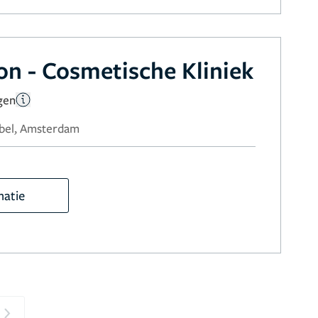
on - Cosmetische Kliniek
gen
-bel, Amsterdam
matie