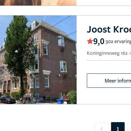
Joost Kro
9,0
302 ervarin
Koninginneweg 162 
Meer infor
1