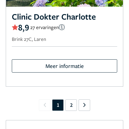
Clinic Dokter Charlotte
8,9
27 ervaringen
Brink 27C, Laren
Meer informatie
1
2
Previous
Next