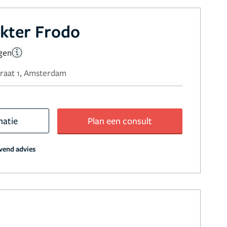
okter Frodo
gen
raat 1, Amsterdam
matie
Plan een consult
jvend advies