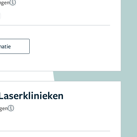
ngen
matie
Laserklinieken
ngen