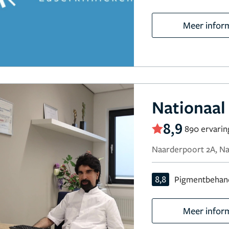
Meer infor
Nationaal
8,9
890 ervari
Naarderpoort 2A, N
8,8
Pigmentbehan
Meer infor