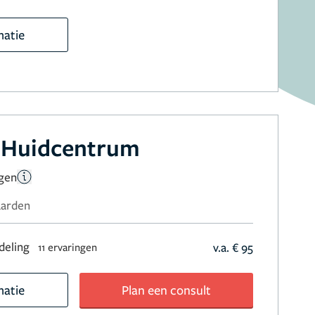
matie
 Huidcentrum
ngen
aarden
deling
v.a. € 95
11 ervaringen
matie
Plan een consult