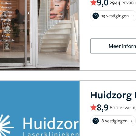
9,0
2944 ervari
13 vestigingen
Meer infor
Huidzorg 
8,9
600 ervari
8 vestigingen