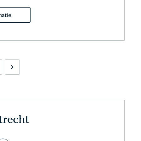
matie
Next
trecht