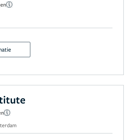
gen
matie
titute
en
sterdam