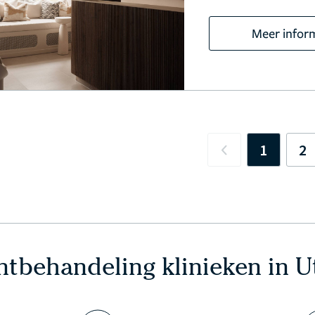
Meer infor
1
2
Previous
tbehandeling klinieken in U