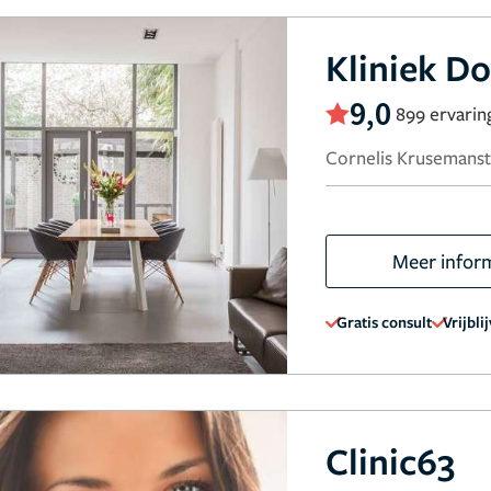
Kliniek D
9,0
899 ervarin
Cornelis Krusemanst
Meer infor
Gratis consult
Vrijbli
Clinic63