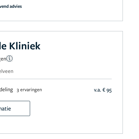
jvend advies
e Kliniek
gen
elveen
deling
v.a. € 95
3 ervaringen
matie