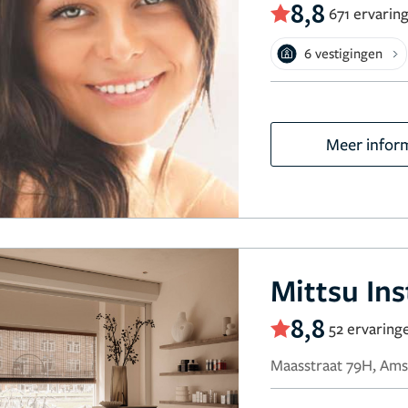
8,8
671 ervarin
6 vestigingen
Meer infor
Mittsu Ins
8,8
52 ervaring
Maasstraat 79H, Am