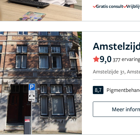
Gratis consult
Vrijbli
Amstelzijd
9,0
377 ervarin
Amstelzijde 31, Amst
8,7
Pigmentbehan
Meer infor