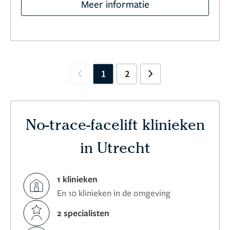
Meer informatie
1
2
Previous
Next
No-trace-facelift klinieken
in Utrecht
1 klinieken
En 10 klinieken in de omgeving
2 specialisten