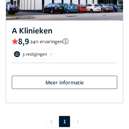
A Klinieken
8,9
2411 ervaringen
3 vestigingen
Meer informatie
1
Previous
Next