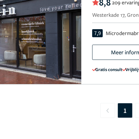
8,8
209 ervarin
Westerkade 17, Gron
7,9
Microdermabr
Meer infor
Gratis consult
Vrijbli
1
Previous