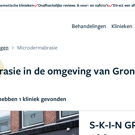
cosmetische klinieken
Onafhankelijke reviews & voor- en nafoto’s
Direct een a
Behandelingen
Klinieken
ngen
Microdermabrasie
rasie in de omgeving van Gro
ebben 1 kliniek gevonden
S-K-I-N 