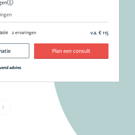
gen
ingen
asie
v.a. € 115
2 ervaringen
matie
Plan een consult
jvend advies
Next