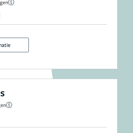
ngen
matie
cs
gen