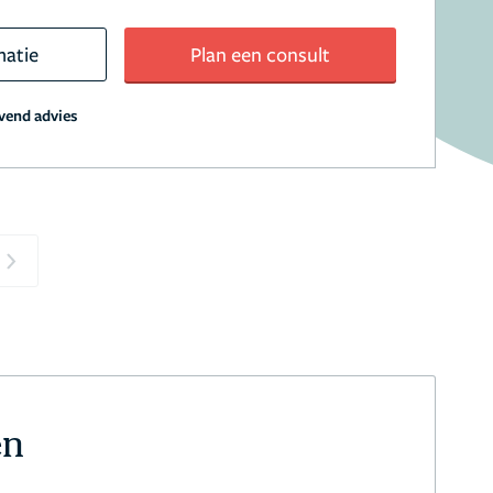
matie
Plan een consult
jvend advies
Next
en