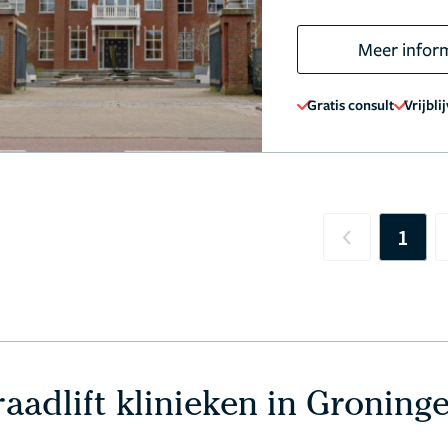
Meer infor
Gratis consult
Vrijbli
1
Previous
aadlift klinieken in Groning