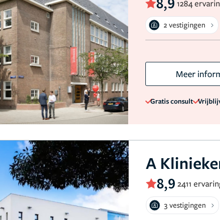
8,9
1284 ervari
2 vestigingen
Meer infor
Gratis consult
Vrijbli
A Kliniek
8,9
2411 ervari
3 vestigingen