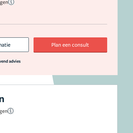
ngen
matie
Plan een consult
jvend advies
en
ngen