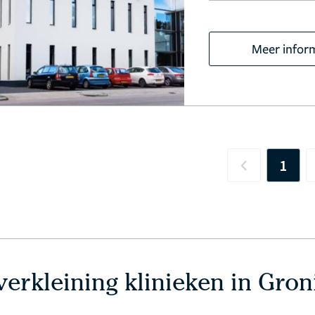
Meer infor
1
Previous
verkleining klinieken in Gro