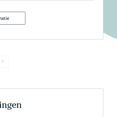
matie
Next
ningen