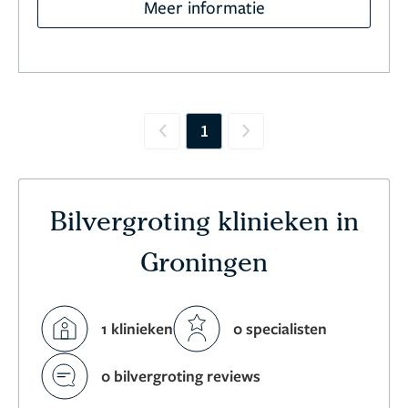
Meer informatie
1
Previous
Next
Bilvergroting klinieken in
Groningen
1 klinieken
0 specialisten
0 bilvergroting reviews