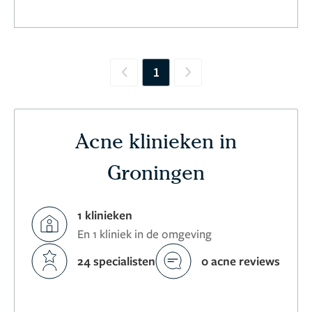
1
Previous
Next
Acne klinieken in
Groningen
1 klinieken
En 1 kliniek in de omgeving
24 specialisten
0 acne reviews