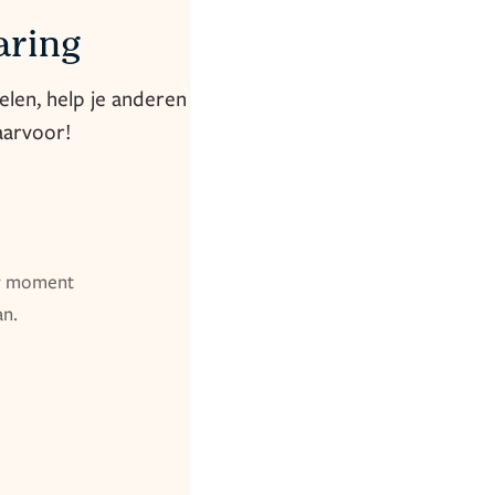
aring
elen, help je anderen
aarvoor!
er moment
an.