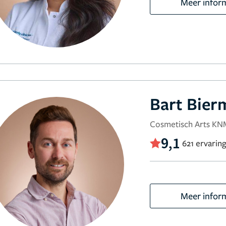
Meer infor
Bart Bier
Cosmetisch Arts KN
9,1
621 ervarin
Meer infor