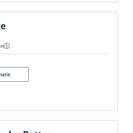
re
en
matie