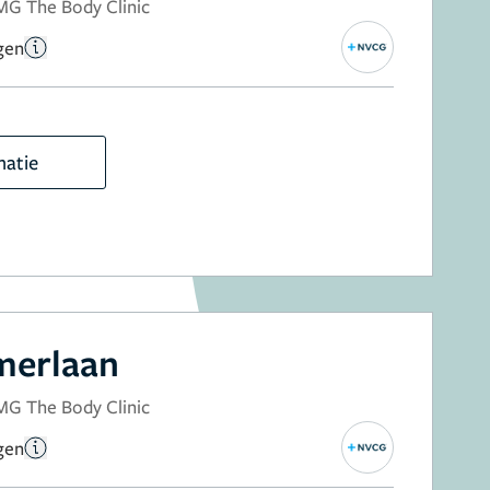
MG The Body Clinic
gen
matie
erlaan
MG The Body Clinic
gen