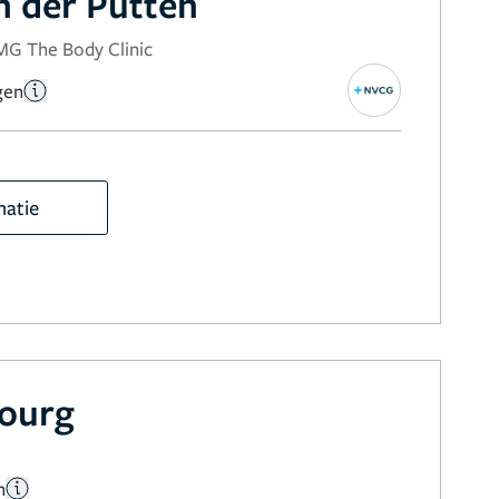
n der Putten
MG The Body Clinic
gen
matie
bourg
n