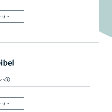
matie
ibel
gen
matie