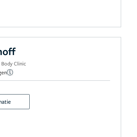
hoff
 Body Clinic
gen
matie