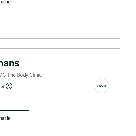
matie
mans
MG The Body Clinic
gen
matie