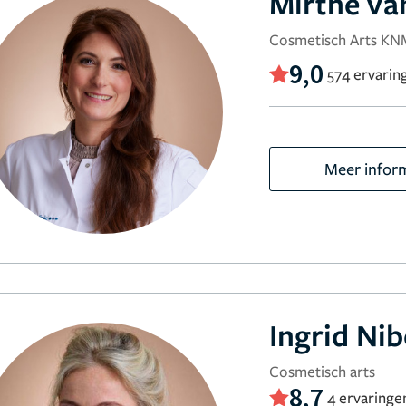
Mirthe va
Cosmetisch Arts KN
9,0
574 ervarin
Meer infor
Ingrid Ni
Cosmetisch arts
8,7
4 ervaringe