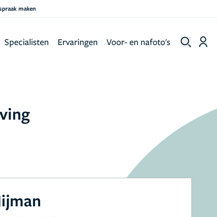
fspraak maken
Specialisten
Ervaringen
Voor- en nafoto's
eving
Nijman