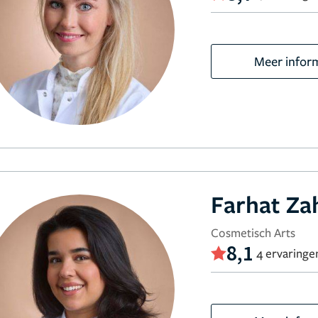
Meer infor
Farhat Za
Cosmetisch Arts
8,1
4 ervaringe