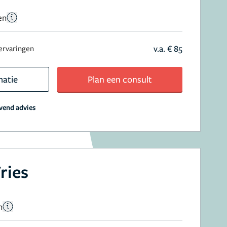
en
v.a. € 85
ervaringen
matie
Plan een consult
jvend advies
ries
n