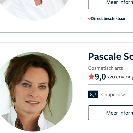
Meer infor
Direct beschikbaar
Pascale S
Cosmetisch arts
9,0
320 ervarin
8,7
Couperose
Meer infor