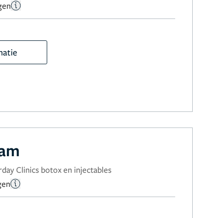
gen
matie
ram
day Clinics botox en injectables
gen