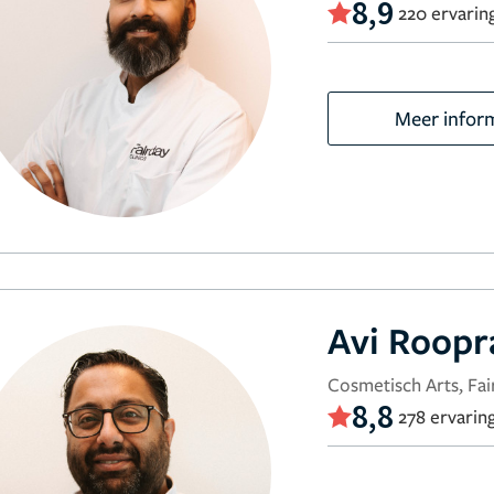
8,9
220 ervarin
Meer infor
Avi Roop
Cosmetisch Arts, Fair
8,8
278 ervarin