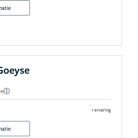
matie
 Goeyse
en
1 ervaring
matie