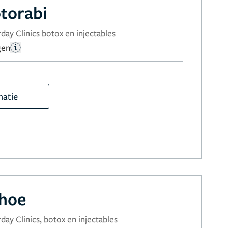
torabi
day Clinics botox en injectables
gen
matie
rhoe
day Clinics, botox en injectables