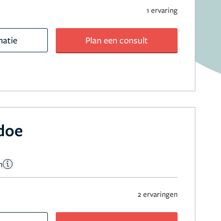
1 ervaring
matie
Plan een consult
doe
n
2 ervaringen