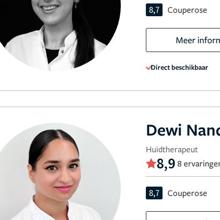
8,7
Couperose
Meer infor
Direct beschikbaar
Dewi Nan
Huidtherapeut
8,9
8 ervaringe
8,7
Couperose