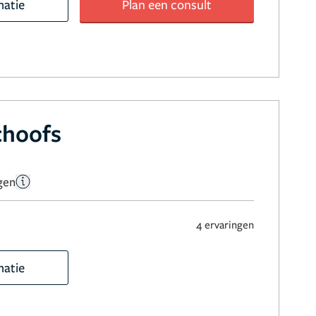
matie
Plan een consult
choofs
gen
4 ervaringen
matie