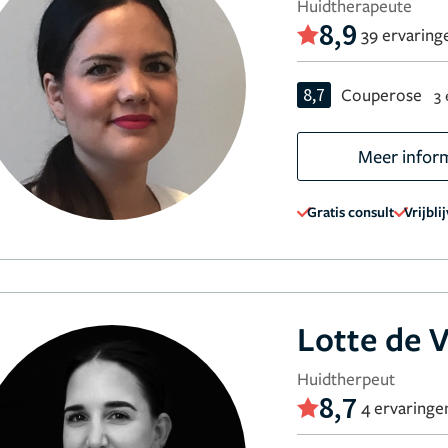
Huidtherapeute
8,9
39 ervaring
8,7
Couperose
3 
Meer infor
Gratis consult
Vrijbli
Lotte de V
Huidtherpeut
8,7
4 ervaringe