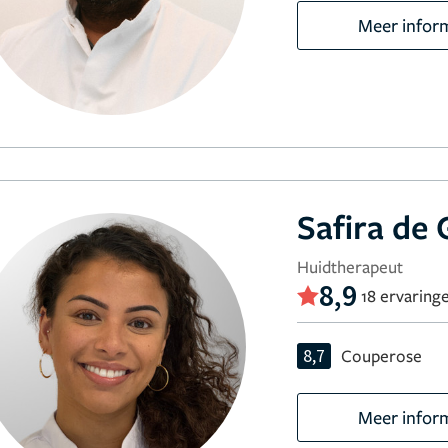
Meer infor
Safira de
Huidtherapeut
8,9
18 ervaring
8,7
Couperose
Meer infor