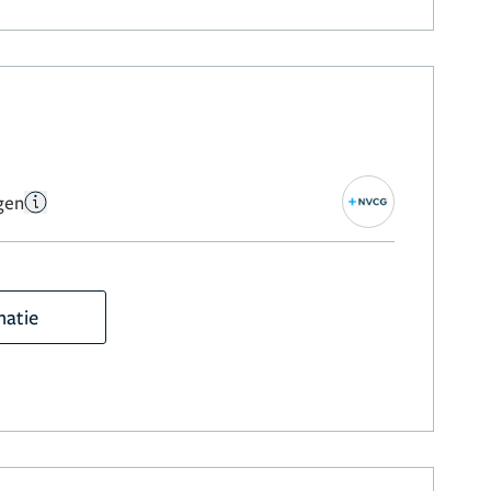
gen
matie