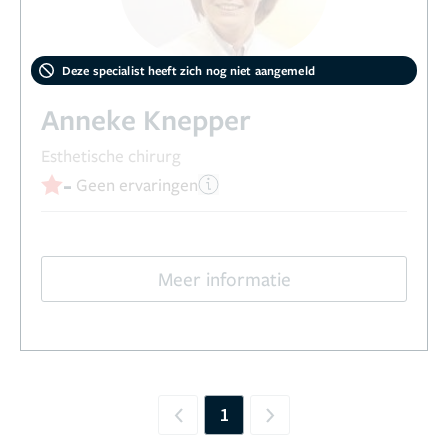
Deze specialist heeft zich nog niet aangemeld
Anneke Knepper
Esthetische chirurg
-
Geen ervaringen
Meer informatie
1
Previous
Next