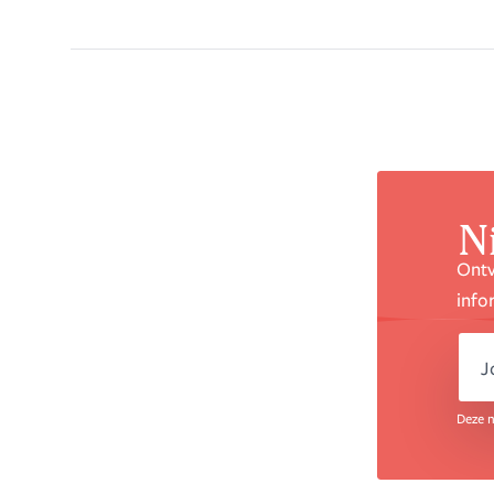
N
Ontv
info
e
Deze n