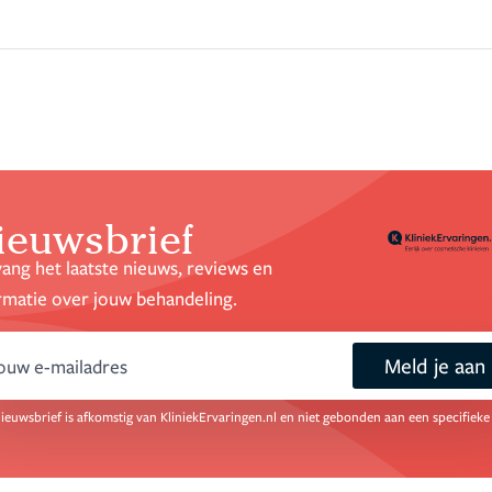
ieuwsbrief
ang het laatste nieuws, reviews en
rmatie over jouw behandeling.
Meld je aan
mail
ieuwsbrief is afkomstig van KliniekErvaringen.nl en niet gebonden aan een specifieke 