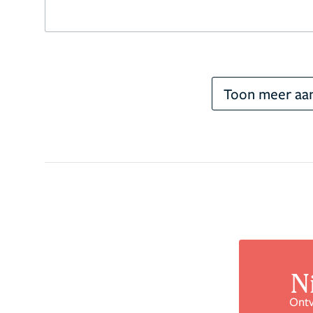
Toon meer aan
N
Ontv