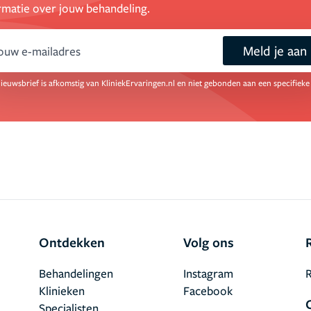
rmatie over jouw behandeling.
Meld je aan
mail
ieuwsbrief is afkomstig van KliniekErvaringen.nl en niet gebonden aan een specifieke 
Ontdekken
Volg ons
Behandelingen
Instagram
R
Klinieken
Facebook
Specialisten