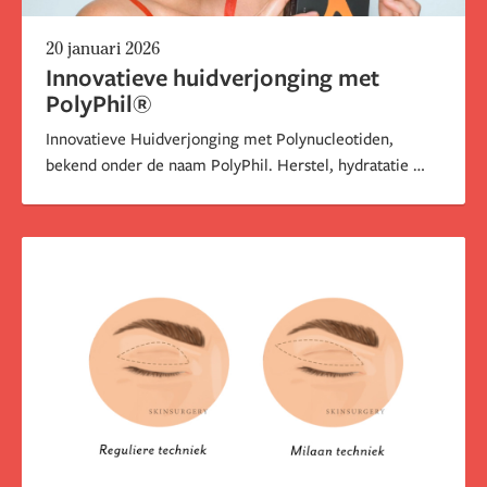
20 januari 2026
Innovatieve huidverjonging met
PolyPhil®
Innovatieve Huidverjonging met Polynucleotiden,
bekend onder de naam PolyPhil. Herstel, hydratatie en
huidkwaliteit — op een natuurlijke manier.De vraag
naar subtiele, natuurlijke huidverbetering blijft
groeien. Steeds meer mensen kiezen voor
behandelingen die de huid van binnenuit versterken,
zonder volume toe te voegen of de
gezichtsuitdrukking te veranderen. Een van de meest
vooruitstrevende ontwikkelingen binnen de
regeneratieve esthetiek is de polynucleotide-
behandeling, bekend onder de naam PolyPhil®.Deze
behandeling is bijzonder geschikt voor kwetsbare
zones zoals het gebied rondom de ogen, maar kan ook
worden toegepast op het gezicht, de hals en andere